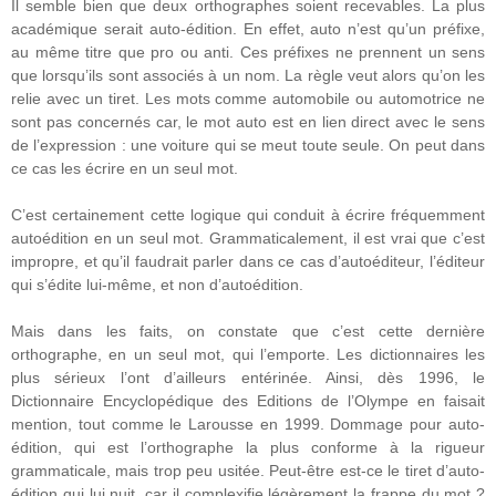
Il semble bien que deux orthographes soient recevables. La plus
académique serait auto-édition. En effet, auto n’est qu’un préfixe,
au même titre que pro ou anti. Ces préfixes ne prennent un sens
que lorsqu’ils sont associés à un nom. La règle veut alors qu’on les
relie avec un tiret. Les mots comme automobile ou automotrice ne
sont pas concernés car, le mot auto est en lien direct avec le sens
de l’expression : une voiture qui se meut toute seule. On peut dans
ce cas les écrire en un seul mot.
C’est certainement cette logique qui conduit à écrire fréquemment
autoédition en un seul mot. Grammaticalement, il est vrai que c’est
impropre, et qu’il faudrait parler dans ce cas d’autoéditeur, l’éditeur
qui s’édite lui-même, et non d’autoédition.
Mais dans les faits, on constate que c’est cette dernière
orthographe, en un seul mot, qui l’emporte. Les dictionnaires les
plus sérieux l’ont d’ailleurs entérinée. Ainsi, dès 1996, le
Dictionnaire Encyclopédique des Editions de l’Olympe en faisait
mention, tout comme le Larousse en 1999. Dommage pour auto-
édition, qui est l’orthographe la plus conforme à la rigueur
grammaticale, mais trop peu usitée. Peut-être est-ce le tiret d’auto-
édition qui lui nuit, car il complexifie légèrement la frappe du mot ?