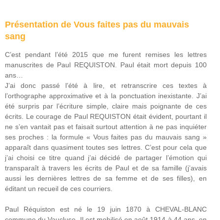
Présentation de Vous faites pas du mauvais
sang
C’est pendant l’été 2015 que me furent remises les lettres
manuscrites de Paul REQUISTON. Paul était mort depuis 100
ans…
J’ai donc passé l’été à lire, et retranscrire ces textes à
l’orthographe approximative et à la ponctuation inexistante. J’ai
été surpris par l’écriture simple, claire mais poignante de ces
écrits. Le courage de Paul REQUISTON était évident, pourtant il
ne s’en vantait pas et faisait surtout attention à ne pas inquiéter
ses proches : la formule « Vous faites pas du mauvais sang »
apparaît dans quasiment toutes ses lettres. C’est pour cela que
j’ai choisi ce titre quand j’ai décidé de partager l’émotion qui
transparaît à travers les écrits de Paul et de sa famille (j’avais
aussi les dernières lettres de sa femme et de ses filles), en
éditant un recueil de ces courriers.
Paul Réquiston est né le 19 juin 1870 à CHEVAL-BLANC
commune du Vaucluse, Il est mobilisé en août 1914 à 44 ans, en