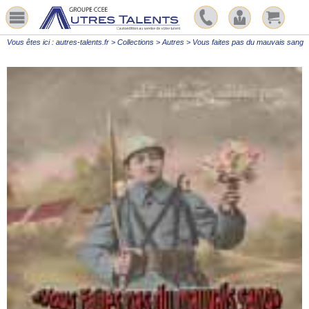
Vous êtes ici :
autres-talents.fr
>
Collections
>
Autres
>
Vous faites pas du mauvais sang