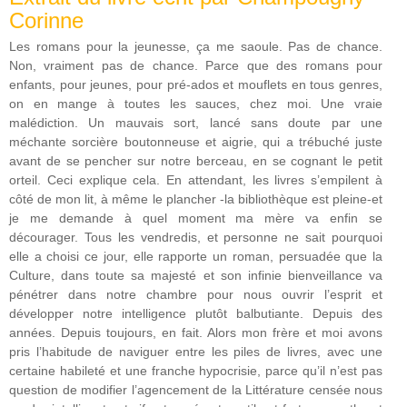
Corinne
Les romans pour la jeunesse, ça me saoule. Pas de chance.
Non, vraiment pas de chance. Parce que des romans pour
enfants, pour jeunes, pour pré-ados et mouflets en tous genres,
on en mange à toutes les sauces, chez moi. Une vraie
malédiction. Un mauvais sort, lancé sans doute par une
méchante sorcière boutonneuse et aigrie, qui a trébuché juste
avant de se pencher sur notre berceau, en se cognant le petit
orteil. Ceci explique cela. En attendant, les livres s’empilent à
côté de mon lit, à même le plancher -la bibliothèque est pleine-et
je me demande à quel moment ma mère va enfin se
décourager. Tous les vendredis, et personne ne sait pourquoi
elle a choisi ce jour, elle rapporte un roman, persuadée que la
Culture, dans toute sa majesté et son infinie bienveillance va
pénétrer dans notre chambre pour nous ouvrir l’esprit et
développer notre intelligence plutôt balbutiante. Depuis des
années. Depuis toujours, en fait. Alors mon frère et moi avons
pris l’habitude de naviguer entre les piles de livres, avec une
certaine habileté et une franche hypocrisie, parce qu’il n’est pas
question de modifier l’agencement de la Littérature censée nous