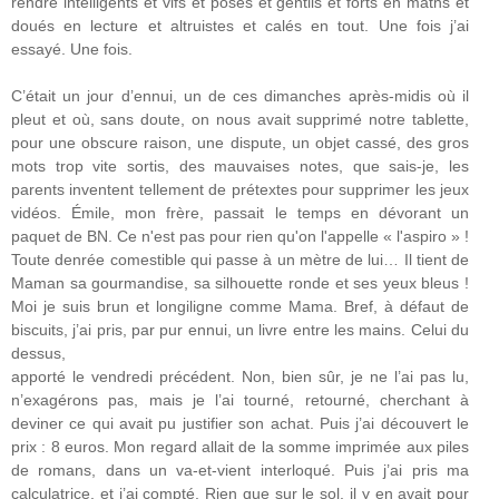
rendre intelligents et vifs et posés et gentils et forts en maths et
doués en lecture et altruistes et calés en tout. Une fois j’ai
essayé. Une fois.
C’était un jour d’ennui, un de ces dimanches après-midis où il
pleut et où, sans doute, on nous avait supprimé notre tablette,
pour une obscure raison, une dispute, un objet cassé, des gros
mots trop vite sortis, des mauvaises notes, que sais-je, les
parents inventent tellement de prétextes pour supprimer les jeux
vidéos. Émile, mon frère, passait le temps en dévorant un
paquet de BN. Ce n'est pas pour rien qu'on l'appelle « l'aspiro » !
Toute denrée comestible qui passe à un mètre de lui… Il tient de
Maman sa gourmandise, sa silhouette ronde et ses yeux bleus !
Moi je suis brun et longiligne comme Mama. Bref, à défaut de
biscuits, j’ai pris, par pur ennui, un livre entre les mains. Celui du
dessus,
apporté le vendredi précédent. Non, bien sûr, je ne l’ai pas lu,
n’exagérons pas, mais je l’ai tourné, retourné, cherchant à
deviner ce qui avait pu justifier son achat. Puis j’ai découvert le
prix : 8 euros. Mon regard allait de la somme imprimée aux piles
de romans, dans un va-et-vient interloqué. Puis j’ai pris ma
calculatrice, et j’ai compté. Rien que sur le sol, il y en avait pour