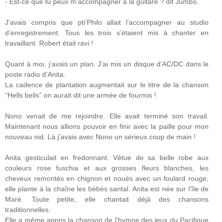
- Est-ce que tu peux m’accompagner à la guitare ? dit Jumbo.
J’avais compris que pti’Philo allait l’accompagner au studio
d’enregistrement. Tous les trois s’étaient mis à chanter en
travaillant. Robert était ravi !
Quant à moi, j’avais un plan. J’ai mis un disque d’AC/DC dans le
poste radio d’Anita.
La cadence de plantation augmentait sur le titre de la chanson
“Hells bells” on aurait dit une armée de fourmis !
Nono venait de me rejoindre. Elle avait terminé son travail.
Maintenant nous allions pouvoir en finir avec la paille pour mon
nouveau nid. Là j’avais avec Nono un sérieux coup de main !
Anita gesticulait en fredonnant. Vêtue de sa belle robe aux
couleurs rose fuschia et aux grosses fleurs blanches, les
cheveux remontés en chignon et noués avec un foulard rouge,
elle plante à la chaîne les bébés santal. Anita est née sur l’île de
Maré. Toute petite, elle chantait déjà des chansons
traditionnelles.
Elle a même appris la chanson de l’hymne des jeux du Pacifique