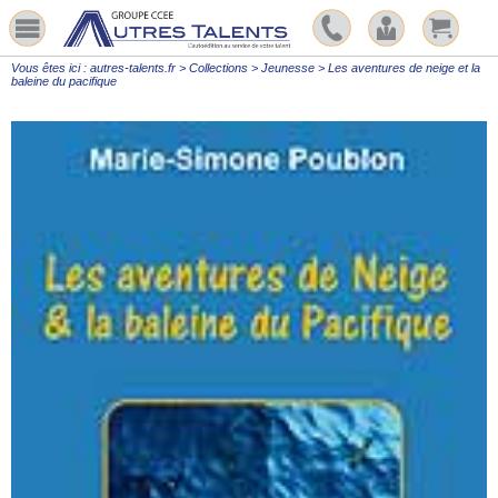
Vous êtes ici :
autres-talents.fr
>
Collections
>
Jeunesse
>
Les aventures de neige et la
baleine du pacifique