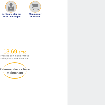
Se Connecter ou
Mon panier
Créer un compte
0 article
13.69
€ TTC
Frais de port inclus France
Métropolitaine uniquement
Commander ce livre
maintenant