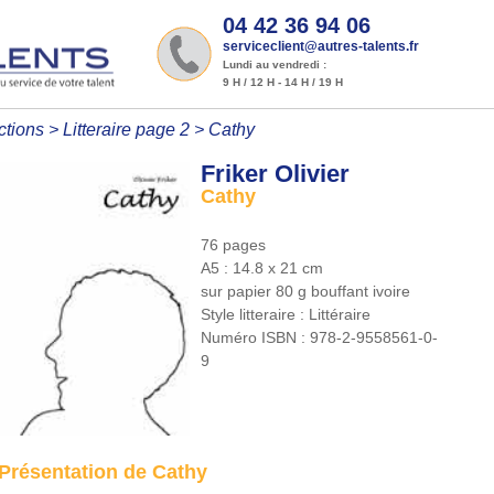
04 42 36 94 06
serviceclient@autres-talents.fr
Lundi au vendredi :
9 H / 12 H - 14 H / 19 H
ctions
>
Litteraire page 2
>
Cathy
Friker Olivier
Cathy
76 pages
A5 : 14.8 x 21 cm
sur papier 80 g bouffant ivoire
Style litteraire :
Littéraire
Numéro ISBN :
978-2-9558561-0-
9
Présentation de Cathy