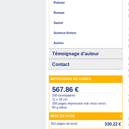
Policier
Roman
Savoir
Science-fiction
Autres
Témoignage d'auteur
Contact
IMPRESSION DE LIVRES
567.86 €
200 exemplaires
11 x 18 cm
356 pages impression noir recto verso
80 g offset
+
MISE EN PAGE
530.22 €
352 pages de texte