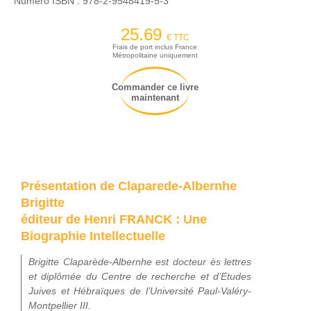
Numéro ISBN :
978-2-9548419-5-3
25.69
€ TTC
Frais de port inclus France
Métropolitaine uniquement
Commander ce livre
maintenant
Présentation de Claparede-Albernhe
Brigitte
éditeur de Henri FRANCK : Une
Biographie Intellectuelle
Brigitte Claparède-Albernhe est docteur ès lettres
et diplômée du Centre de recherche et d’Etudes
Juives et Hébraïques de l’Université Paul-Valéry-
Montpellier III.