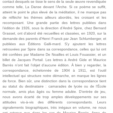
contact desquels se tisse le sens de la seule œuvre revendiquée
comme telle, La Danse devant l’Arche. Si ce poème se suffit,
atteint le point le plus élevé de la méditation, il ne manque pas
de réfléchir les thèmes ailleurs abordés, les croisant et les
recomposant. Une grande partie des lettres publiées dans
l’édition de 1926, sous la direction d’André Spire, chez Bernard
Grasset, ont d’abord été recueillies et classées, en 1920, sur la
demande des parents d’Henri Franck par Jean Schlumberger, et
publiées aux Éditions Galli-mard. S’y ajoutent les lettres
retrouvées par Spire dans sa correspondance, celles qui lui ont
été confiées par Madame De Noailles et Louis Fouassier, et un
billet de Jacques Portail. Les lettres à André Gide et Maurice
Barrès n’ont fait l’objet d’aucune édition. À bien y regarder, la
correspondance, échelonnée de 1904 à 1911, est l’outil
intellectuel qui structure notre démarche, en marque les lignes
de force. Bien sûr, une distinction dans la correspondance tient
au statut du destinataire : camarades de lycée ou de l’École
normale, amis plus âgés ou femme adulée. D’entrée de jeu,
nous avons écarté de trop amples développements sur ses
attitudes vis-à-vis des différents correspondants. Leurs
signalements biographiques, très inégaux en volume, ne nous
ont retenus que dans les cas de Maurice Barrès, Anna de