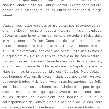
Noailles, André Spire ou Gabriel Marcel. Écrites sans arrière-
pensée de publication, toutes les lettres ne sont pas d’un égal
intérêt.
L’auteur des textes épistolaires n’y voyait pas récompensé son
effort d’élever l’écriture jusqu’à l’œuvre. Il s’en explique,
découvrant que la condition de l’écriture épistolaire réside dans
le mouvement de l’action. Dans une de ses dernières lettres,
écrite en septembre 1911, il dit à Julien Cain, bénéficiaire en
1926 d’un exemplaire dédicacé par André Spire des Lettres à
quelques amis: « Pourquoi t’en voudrais-je de ne pas m’écrire ?
Est-ce qu’on peut s’écrire ? Je ne le crois pas. Je sais bien : il y
a la correspondance de Voltaire, et celle de Napoléon (celle de
Napoléon, l’as-tu parcourue. Elle est très belle). Mais c’étaient
des hommes d’action. Ils vivaient dans des siècles où l’on avait
beaucoup à faire. Mais les universitaires, les agrégés, les Juifs,
les philosophes, les musiciens, les malades n’ont pas de quoi
s’écrire. Et il est à remarquer qu’au XVIIe siècle, les intellectuels
et les artistes ne s’écrivaient pas beaucoup. On a la
correspondance de Voltaire ; on n’a pas celle de Boileau, celle
de Racine, celle de Cor-neille – ni non plus celle de Montaigne »