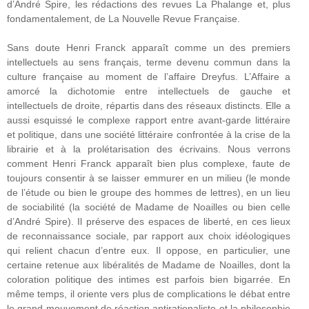
d’André Spire, les rédactions des revues La Phalange et, plus
fondamentalement, de La Nouvelle Revue Française.
Sans doute Henri Franck apparaît comme un des premiers
intellectuels au sens français, terme devenu commun dans la
culture française au moment de l’affaire Dreyfus. L’Affaire a
amorcé la dichotomie entre intellectuels de gauche et
intellectuels de droite, répartis dans des réseaux distincts. Elle a
aussi esquissé le complexe rapport entre avant-garde littéraire
et politique, dans une société littéraire confrontée à la crise de la
librairie et à la prolétarisation des écrivains. Nous verrons
comment Henri Franck apparaît bien plus complexe, faute de
toujours consentir à se laisser emmurer en un milieu (le monde
de l’étude ou bien le groupe des hommes de lettres), en un lieu
de sociabilité (la société de Madame de Noailles ou bien celle
d’André Spire). Il préserve des espaces de liberté, en ces lieux
de reconnaissance sociale, par rapport aux choix idéologiques
qui relient chacun d’entre eux. Il oppose, en particulier, une
certaine retenue aux libéralités de Madame de Noailles, dont la
coloration politique des intimes est parfois bien bigarrée. En
même temps, il oriente vers plus de complications le débat entre
le grand mouvement de réaction antirationaliste et la philosophie