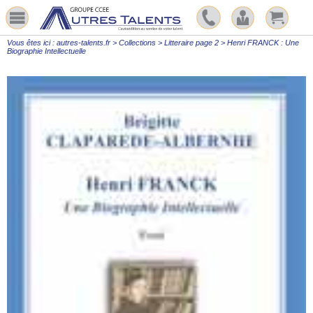
Vous êtes ici :
autres-talents.fr
>
Collections
>
Litteraire page 2
>
Henri FRANCK : Une
Biographie Intellectuelle