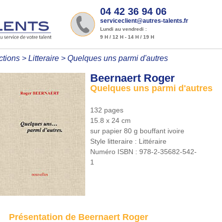
04 42 36 94 06
serviceclient@autres-talents.fr
Lundi au vendredi :
9 H / 12 H - 14 H / 19 H
ctions
>
Litteraire
>
Quelques uns parmi d'autres
Beernaert Roger
Quelques uns parmi d'autres
132 pages
15.8 x 24 cm
sur papier 80 g bouffant ivoire
Style litteraire :
Littéraire
Numéro ISBN :
978-2-35682-542-
1
Présentation de Beernaert Roger