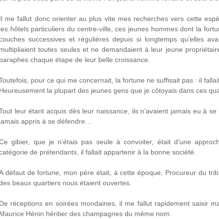
Il me fallut donc orienter au plus vite mes recherches vers cette esp
les hôtels particuliers du centre-ville, ces jeunes hommes dont la for
couches successives et régulières depuis si longtemps qu’elles avai
multipliaient toutes seules et ne demandaient à leur jeune propriétai
paraphes chaque étape de leur belle croissance.
Toutefois, pour ce qui me concernait, la fortune ne suffisait pas : il falla
Heureusement la plupart des jeunes gens que je côtoyais dans ces quar
Tout leur étant acquis dès leur naissance, ils n’avaient jamais eu à se
jamais appris à se défendre…
Ce gibier, que je n’étais pas seule à convoiter, était d’une approc
catégorie de prétendants, il fallait appartenir à la bonne société.
A défaut de fortune, mon père était, à cette époque, Procureur du tribu
des beaux quartiers nous étaient ouvertes.
De réceptions en soirées mondaines, il me fallut rapidement saisir 
Maurice Hénin héritier des champagnes du même nom.