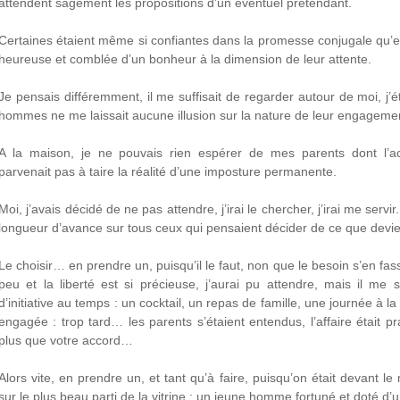
attendent sagement les propositions d’un éventuel prétendant.
Certaines étaient même si confiantes dans la promesse conjugale qu’el
heureuse et comblée d’un bonheur à la dimension de leur attente.
Je pensais différemment, il me suffisait de regarder autour de moi, j’é
hommes ne me laissait aucune illusion sur la nature de leur engageme
A la maison, je ne pouvais rien espérer de mes parents dont l’a
parvenait pas à taire la réalité d’une imposture permanente.
Moi, j’avais décidé de ne pas attendre, j’irai le chercher, j’irai me servi
longueur d’avance sur tous ceux qui pensaient décider de ce que devie
Le choisir… en prendre un, puisqu’il le faut, non que le besoin s’en fass
peu et la liberté est si précieuse, j’aurai pu attendre, mais il me
d’initiative au temps : un cocktail, un repas de famille, une journée à
engagée : trop tard… les parents s’étaient entendus, l’affaire était p
plus que votre accord…
Alors vite, en prendre un, et tant qu’à faire, puisqu’on était devant 
sur le plus beau parti de la vitrine : un jeune homme fortuné et doté d’un