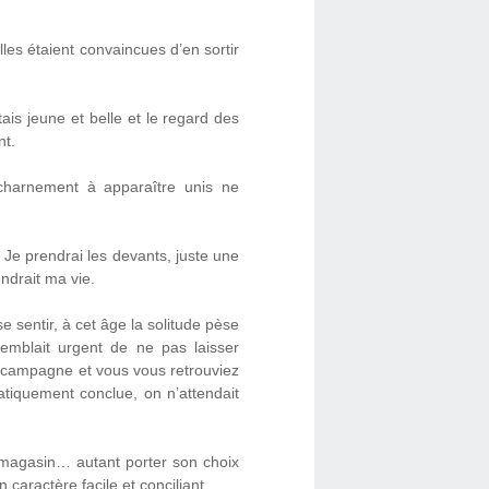
les étaient convaincues d’en sortir
tais jeune et belle et le regard des
nt.
charnement à apparaître unis ne
r. Je prendrai les devants, juste une
ndrait ma vie.
e sentir, à cet âge la solitude pèse
 semblait urgent de ne pas laisser
 la campagne et vous vous retrouviez
ratiquement conclue, on n’attendait
le magasin… autant porter son choix
 caractère facile et conciliant.