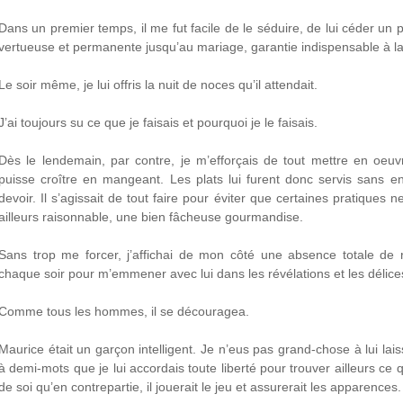
Dans un premier temps, il me fut facile de le séduire, de lui céder un
vertueuse et permanente jusqu’au mariage, garantie indispensable à la
Le soir même, je lui offris la nuit de noces qu’il attendait.
J’ai toujours su ce que je faisais et pourquoi je le faisais.
Dès le lendemain, par contre, je m’efforçais de tout mettre en oeuv
puisse croître en mangeant. Les plats lui furent donc servis sans e
devoir. Il s’agissait de tout faire pour éviter que certaines pratiques
ailleurs raisonnable, une bien fâcheuse gourmandise.
Sans trop me forcer, j’affichai de mon côté une absence totale de ré
chaque soir pour m’emmener avec lui dans les révélations et les délices
Comme tous les hommes, il se découragea.
Maurice était un garçon intelligent. Je n’eus pas grand-chose à lui la
à demi-mots que je lui accordais toute liberté pour trouver ailleurs ce qu’
de soi qu’en contrepartie, il jouerait le jeu et assurerait les apparences.