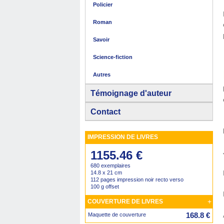
Policier
Roman
Savoir
Science-fiction
Autres
Témoignage d'auteur
Contact
IMPRESSION DE LIVRES
1155.46 €
680 exemplaires
14.8 x 21 cm
112 pages impression noir recto verso
100 g offset
+
COUVERTURE DE LIVRES
168.8 €
Maquette de couverture