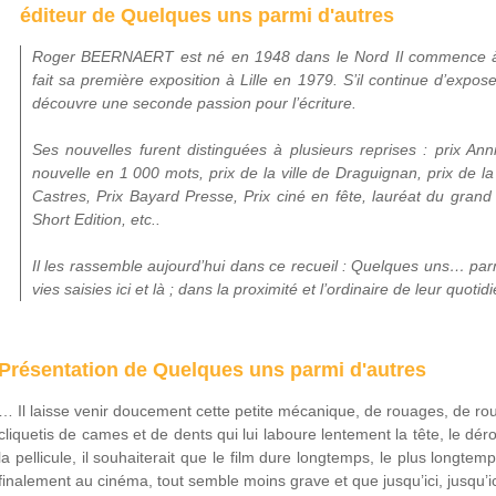
éditeur de Quelques uns parmi d'autres
Roger BEERNAERT est né en 1948 dans le Nord Il commence à
fait sa première exposition à Lille en 1979. S’il continue d’expose
découvre une seconde passion pour l’écriture.
Ses nouvelles furent distinguées à plusieurs reprises : prix Ann
nouvelle en 1 000 mots, prix de la ville de Draguignan, prix de la
Castres, Prix Bayard Presse, Prix ciné en fête, lauréat du grand
Short Edition, etc..
Il les rassemble aujourd’hui dans ce recueil : Quelques uns… par
vies saisies ici et là ; dans la proximité et l’ordinaire de leur quotidi
Présentation de Quelques uns parmi d'autres
… Il laisse venir doucement cette petite mécanique, de rouages, de ro
cliquetis de cames et de dents qui lui laboure lentement la tête, le dé
la pellicule, il souhaiterait que le film dure longtemps, le plus longte
finalement au cinéma, tout semble moins grave et que jusqu’ici, jusqu’