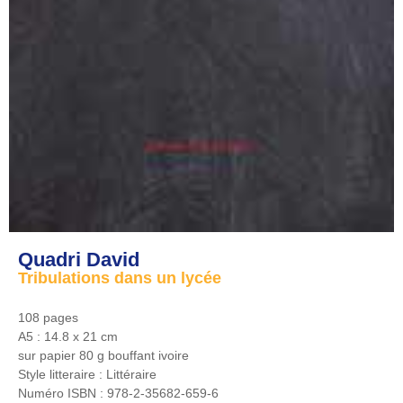
Quadri David
Tribulations dans un lycée
108 pages
A5 : 14.8 x 21 cm
sur papier 80 g bouffant ivoire
Style litteraire :
Littéraire
Numéro ISBN :
978-2-35682-659-6