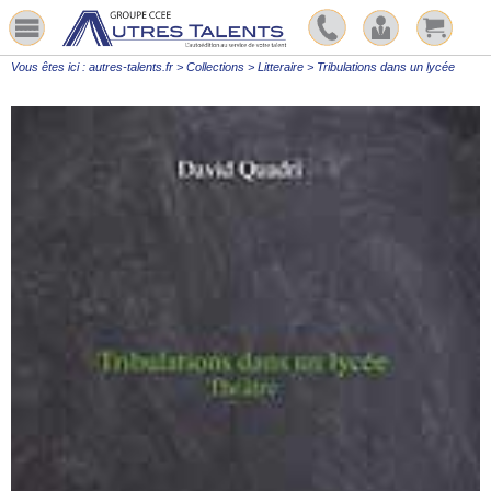
Vous êtes ici :
autres-talents.fr
>
Collections
>
Litteraire
>
Tribulations dans un lycée