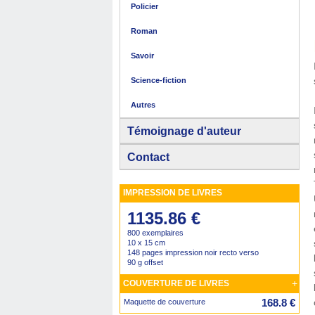
Policier
Roman
Savoir
Science-fiction
Autres
Témoignage d'auteur
Contact
IMPRESSION DE LIVRES
1135.86 €
800 exemplaires
10 x 15 cm
148 pages impression noir recto verso
90 g offset
+
COUVERTURE DE LIVRES
168.8 €
Maquette de couverture