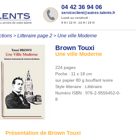
04 42 36 94 06
serviceclient@autres-talents.fr
Lundi au vendredi :
9 H / 12 H - 14 H / 19 H
ctions
>
Litteraire page 2
>
Une ville Moderne
Brown Touxi
Une ville Moderne
224 pages
Poche : 11 x 18 cm
sur papier 80 g bouffant ivoire
Style litteraire :
Littéraire
Numéro ISBN :
976-2-9556452-0-
8
Présentation de Brown Touxi