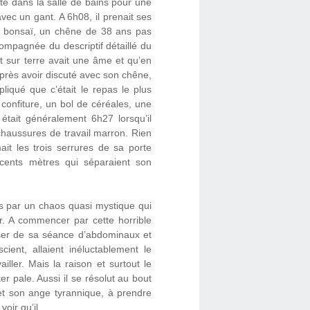
ite dans la salle de bains pour une
avec un gant. A 6h08, il prenait ses
son bonsaï, un chêne de 38 ans pas
compagnée du descriptif détaillé du
 sur terre avait une âme et qu’en
Après avoir discuté avec son chêne,
pliqué que c’était le repas le plus
 confiture, un bol de céréales, une
était généralement 6h27 lorsqu’il
es chaussures de travail marron. Rien
mait les trois serrures de sa porte
t cents mètres qui séparaient son
es par un chaos quasi mystique qui
œur. A commencer par cette horrible
asser de sa séance d’abdominaux et
ient, allaient inéluctablement le
ailler. Mais la raison et surtout le
r pale. Aussi il se résolut au bout
 et son ange tyrannique, à prendre
oir qu’il