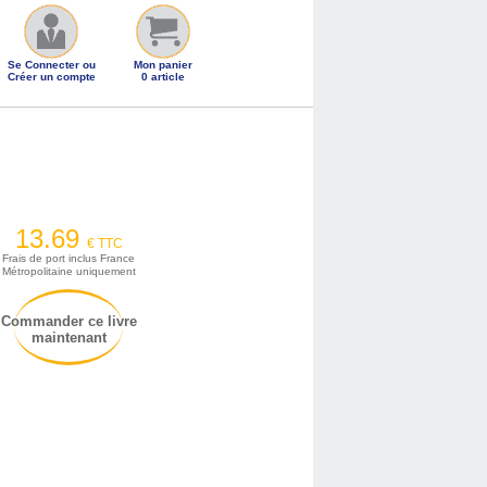
Se Connecter ou
Mon panier
Créer un compte
0 article
13.69
€ TTC
Frais de port inclus France
Métropolitaine uniquement
Commander ce livre
maintenant