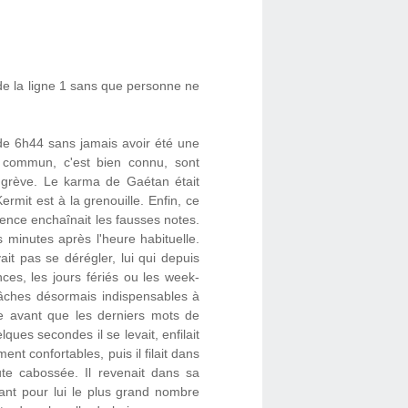
é de la ligne 1 sans que personne ne
m de 6h44 sans jamais avoir été une
en commun, c'est bien connu, sont
u grève. Le karma de Gaétan était
ermit est à la grenouille. Enfin, ce
tence enchaînait les fausses notes.
s minutes après l'heure habituelle.
it pas se dérégler, lui qui depuis
es, les jours fériés ou les week-
 tâches désormais indispensables à
ute avant que les derniers mots de
ues secondes il se levait, enfilait
nt confortables, puis il filait dans
oute cabossée. Il revenait dans sa
tant pour lui le plus grand nombre