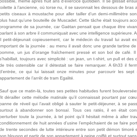
possible, même après huit ans d’exercice quotidien. Il se glissait ensu
toilette à l’ancienne, où torse nu, il se savonnait les dessous de bras 
petits ciseaux à moustache pour aller tailler d’un demi-millimètre 
plus haut qu’une bouteille de Muscadet. Cette tâche était toujours ac
programme de sa journée, car Gaëtan pensait que chaque être vivant
parlant à son arbre il communiquait avec une intelligence supérieure. 
il petit-déjeunait copieusement, car le médecin du travail lui avait ex
important de la journée : au menu il avait donc une grande tartine de
pomme, un jus d’orange fraîchement pressé et son bol de café. Il 
s’habillait, toujours avec simplicité : un jean, un t-shirt, un pull et d
de très ostensible car il détestait se faire remarquer. A 6h33 il fer
d’entrée, ce qui lui laissait onze minutes pour parcourir les sep
appartement de l’arrêt de tram Egalité.
Sauf que ce matin-là, toutes ses petites habitudes furent bouleversé
fit dérailler cette mélodie matinale qu’il connaissait pourtant par c
panne de réveil qui l’avait obligé à sauter le petit-déjeuner, à se p
surtout à abandonner son bonsaï. Tous ces ratés, il en était consc
perturber toute la journée, à tel point qu’il hésitait même à aller trav
conditionnement de huit années d’usine l’empêchaient de se faire porte
de trente secondes de lutte intérieure entre son petit démon timoré
son blouson et partir de son appartement à peine coiffé et surtout sans v