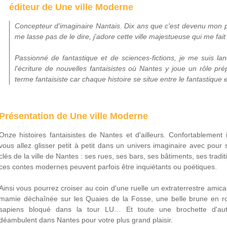
éditeur de Une ville Moderne
Concepteur d'imaginaire Nantais. Dix ans que c'est devenu mon po
me lasse pas de le dire, j'adore cette ville majestueuse qui me fait
Passionné de fantastique et de sciences-fictions, je me suis la
l'écriture de nouvelles fantaisistes où Nantes y joue un rôle prép
terme fantaisiste car chaque histoire se situe entre le fantastique et
Présentation de Une ville Moderne
Onze histoires fantaisistes de Nantes et d'ailleurs. Confortablement 
vous allez glisser petit à petit dans un univers imaginaire avec pour
clés de la ville de Nantes : ses rues, ses bars, ses bâtiments, ses trad
ces contes modernes peuvent parfois être inquiétants ou poétiques.
Ainsi vous pourrez croiser au coin d'une ruelle un extraterrestre ami
mamie déchaînée sur les Quaies de la Fosse, une belle brune en 
sapiens bloqué dans la tour LU… Et toute une brochette d'aut
déambulent dans Nantes pour votre plus grand plaisir.