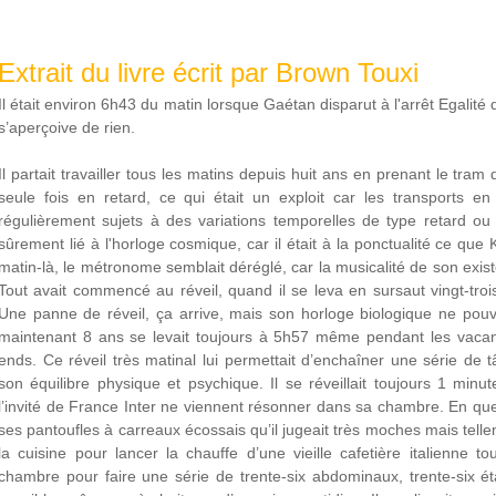
Extrait du livre écrit par Brown Touxi
Il était environ 6h43 du matin lorsque Gaétan disparut à l'arrêt Egalit
s’aperçoive de rien.
Il partait travailler tous les matins depuis huit ans en prenant le tra
seule fois en retard, ce qui était un exploit car les transports 
régulièrement sujets à des variations temporelles de type retard o
sûrement lié à l'horloge cosmique, car il était à la ponctualité ce que K
matin-là, le métronome semblait déréglé, car la musicalité de son exis
Tout avait commencé au réveil, quand il se leva en sursaut vingt-troi
Une panne de réveil, ça arrive, mais son horloge biologique ne pouva
maintenant 8 ans se levait toujours à 5h57 même pendant les vacanc
ends. Ce réveil très matinal lui permettait d’enchaîner une série de
son équilibre physique et psychique. Il se réveillait toujours 1 min
l’invité de France Inter ne viennent résonner dans sa chambre. En quelq
ses pantoufles à carreaux écossais qu’il jugeait très moches mais telleme
la cuisine pour lancer la chauffe d’une vieille cafetière italienne t
chambre pour faire une série de trente-six abdominaux, trente-six é