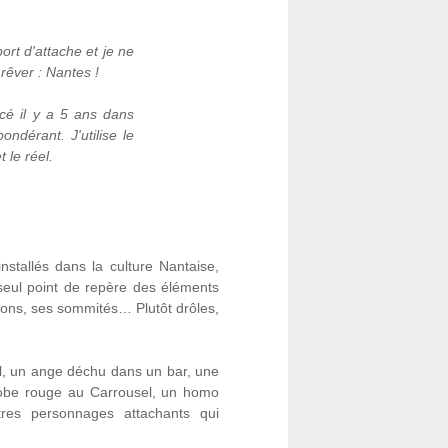
rt d'attache et je ne
 rêver : Nantes !
ncé il y a 5 ans dans
ondérant. J'utilise le
 le réel.
installés dans la culture Nantaise,
 seul point de repère des éléments
itions, ses sommités… Plutôt drôles,
cal, un ange déchu dans un bar, une
robe rouge au Carrousel, un homo
res personnages attachants qui