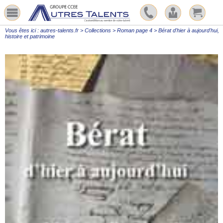
Vous êtes ici :
autres-talents.fr
>
Collections
>
Roman page 4
>
Bérat d'hier à aujourd'hui,
histoire et patrimoine