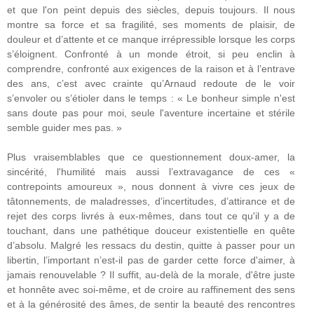
et que l'on peint depuis des siècles, depuis toujours. Il nous
montre sa force et sa fragilité, ses moments de plaisir, de
douleur et d’attente et ce manque irrépressible lorsque les corps
s’éloignent. Confronté à un monde étroit, si peu enclin à
comprendre, confronté aux exigences de la raison et à l’entrave
des ans, c’est avec crainte qu’Arnaud redoute de le voir
s’envoler ou s’étioler dans le temps : « Le bonheur simple n'est
sans doute pas pour moi, seule l'aventure incertaine et stérile
semble guider mes pas. »
Plus vraisemblables que ce questionnement doux-amer, la
sincérité, l'humilité mais aussi l’extravagance de ces «
contrepoints amoureux », nous donnent à vivre ces jeux de
tâtonnements, de maladresses, d’incertitudes, d’attirance et de
rejet des corps livrés à eux-mêmes, dans tout ce qu'il y a de
touchant, dans une pathétique douceur existentielle en quête
d’absolu. Malgré les ressacs du destin, quitte à passer pour un
libertin, l’important n’est-il pas de garder cette force d'aimer, à
jamais renouvelable ? Il suffit, au-delà de la morale, d'être juste
et honnête avec soi-même, et de croire au raffinement des sens
et à la générosité des âmes, de sentir la beauté des rencontres