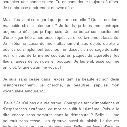
souhaiter une bonne soirée. Tu es sans doute toujours à dîner.
Je t’embrasse tendrement et avec désir.
Mais d’où vient ce regard que je porte sur elle ? Quelle est donc
ma petite chimie intérieure ? Je fonds, je bous, mon entropie
augmente dès que je l’aperçois. Je me berce continuellement
d’une logorrhée amoureuse répétitive et certainement lassante.
Je m’étonne aussi de mon attachement aux objets qu’elle a
oubliés ou simplement touchés : un doseur, un corsage de satin
noir, un bas de la même couleur, un paquet de cigarettes, les
fleurs fanées de son dernier bouquet. Je les embrasse comme
un idiot. Si quelqu’un me voyait !
Je suis sans cesse dans l’excès tant sa beauté et son désir
m’impressionnent. Je cherche, je peaufine, j’épuise mon
vocabulaire amoureux...
Belle ! Je n’ai pas d’autre terme. Chargé de tant d’impatience et
d’espérances extrêmes, ce mot se suffit à lui-même. Puis-je le
dire encore sans sombrer dans la démesure ? Belle ! Il me
poursuit sans cesse, j’en éprouve aussi du plaisir. Louise est
belle de l’envie qui perce de nos yeux. Belle, une façon d’avouer