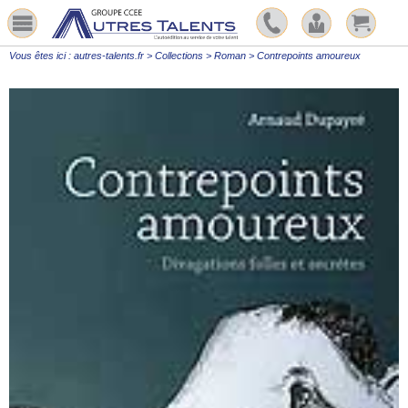
Vous êtes ici :
autres-talents.fr
>
Collections
>
Roman
>
Contrepoints amoureux