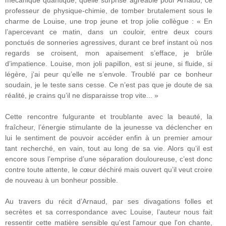
mécanique quantique, quelle surprise agréable pour Arnaud, ce
professeur de physique-chimie, de tomber brutalement sous le
charme de Louise, une trop jeune et trop jolie collègue : « En
l’apercevant ce matin, dans un couloir, entre deux cours
ponctués de sonneries agressives, durant ce bref instant où nos
regards se croisent, mon apaisement s’efface, je brûle
d’impatience. Louise, mon joli papillon, est si jeune, si fluide, si
légère, j’ai peur qu’elle ne s’envole. Troublé par ce bonheur
soudain, je le teste sans cesse. Ce n’est pas que je doute de sa
réalité, je crains qu’il ne disparaisse trop vite... »
Cette rencontre fulgurante et troublante avec la beauté, la
fraîcheur, l’énergie stimulante de la jeunesse va déclencher en
lui le sentiment de pouvoir accéder enfin à un premier amour
tant recherché, en vain, tout au long de sa vie. Alors qu’il est
encore sous l’emprise d’une séparation douloureuse, c’est donc
contre toute attente, le cœur déchiré mais ouvert qu’il veut croire
de nouveau à un bonheur possible.
Au travers du récit d’Arnaud, par ses divagations folles et
secrètes et sa correspondance avec Louise, l’auteur nous fait
ressentir cette matière sensible qu'est l'amour que l'on chante,