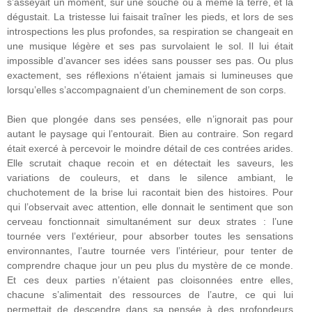
s’asseyait un moment, sur une souche ou à même la terre, et la
dégustait. La tristesse lui faisait traîner les pieds, et lors de ses
introspections les plus profondes, sa respiration se changeait en
une musique légère et ses pas survolaient le sol. Il lui était
impossible d’avancer ses idées sans pousser ses pas. Ou plus
exactement, ses réflexions n’étaient jamais si lumineuses que
lorsqu’elles s’accompagnaient d’un cheminement de son corps.
Bien que plongée dans ses pensées, elle n’ignorait pas pour
autant le paysage qui l’entourait. Bien au contraire. Son regard
était exercé à percevoir le moindre détail de ces contrées arides.
Elle scrutait chaque recoin et en détectait les saveurs, les
variations de couleurs, et dans le silence ambiant, le
chuchotement de la brise lui racontait bien des histoires. Pour
qui l’observait avec attention, elle donnait le sentiment que son
cerveau fonctionnait simultanément sur deux strates : l’une
tournée vers l’extérieur, pour absorber toutes les sensations
environnantes, l’autre tournée vers l’intérieur, pour tenter de
comprendre chaque jour un peu plus du mystère de ce monde.
Et ces deux parties n’étaient pas cloisonnées entre elles,
chacune s’alimentait des ressources de l’autre, ce qui lui
permettait de descendre dans sa pensée à des profondeurs