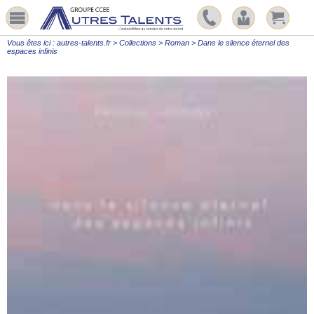
Vous êtes ici :
autres-talents.fr
>
Collections
>
Roman
>
Dans le silence éternel des
espaces infinis