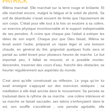
PATRICK
Miléna marchait. Elle marchait sur la terre rouge et brûlante. Et
elle marchait encore, malgré la fatigue et le soleil de plomb. Sa
soif de déambuler n’avait souvent de limite que l’épuisement de
son corps. C’était pour elle tout à la fois un exutoire à sa colère,
un exercice physique incontournable et le support indispensable
de ses pensées. À croire que chaque pas l’aidait à extirper les
idées de son esprit. Chaque jour que Dieu faisait, Miléna se
levait avant l’aube, préparait un repas léger et une boisson
chaude, en général du thé, grignotait quelques fruits secs et
partait au soleil levant pour plusieurs heures de marche. Le but
importait peu, il fallait se mouvoir, et si possible monter,
descendre, traverser des cours d’eau, franchir des obstacles, se
heurter régulièrement aux aspérités du monde.
C’est ainsi qu’elle construisait sa réflexion. Le yoga qu’on lui
avait enseigné s’appuyait sur des exercices statiques ; sa
méditation à elle était ancrée dans le mouvement. Sa pensée se
traduisait dans le rythme de sa marche : une colère intérieure et
sa marche se faisait saccader, ses talons s’enfonçaient dans le
sol, son souffle s’accélérait ; une pensée agréable, elle