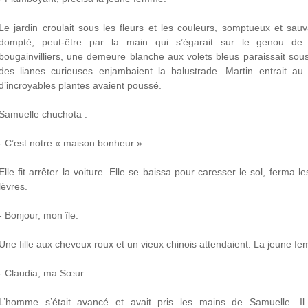
Le jardin croulait sous les fleurs et les couleurs, somptueux et sa
dompté, peut-être par la main qui s’égarait sur le genou de 
bougainvilliers, une demeure blanche aux volets bleus paraissait sous 
des lianes curieuses enjambaient la balustrade. Martin entrait a
d’incroyables plantes avaient poussé.
Samuelle chuchota :
- C’est notre « maison bonheur ».
Elle fit arrêter la voiture. Elle se baissa pour caresser le sol, ferma
lèvres.
- Bonjour, mon île.
Une fille aux cheveux roux et un vieux chinois attendaient. La jeune f
- Claudia, ma Sœur.
L’homme s’était avancé et avait pris les mains de Samuelle. Il 