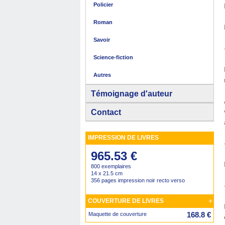
Policier
Roman
Savoir
Science-fiction
Autres
Témoignage d'auteur
Contact
IMPRESSION DE LIVRES
965.53 €
800 exemplaires
14 x 21.5 cm
356 pages impression noir recto verso
+
COUVERTURE DE LIVRES
168.8 €
Maquette de couverture