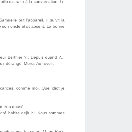
ille distraite à la conversation. Le
uelle prit l’appareil. Il suivit la
 son oncle était absent. La bonne
teur Berthier ?.. Depuis quand ?...
r dérangé. Merci. Au revoir.
acances, comme moi. Quel idiot je
à trop abusé.
ndré habite déjà ici. Nous sommes
ël montera vos bagages. Marie-Rose