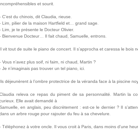
incompréhensibles et sourit.
- C’est du chinois, dit Claudia, rieuse.
- Lim, pilier de la maison Hartfield et… grand sage.
- Lim, je te présente le Docteur Olivier.
- Bienvenue Docteur… Il fait chaud, Samuelle, entrons.
Il vit tout de suite le piano de concert. Il s’approcha et caressa le bois no
- Vous n’avez plus soif, ni faim, ni chaud, Martin ?
- Je n’imaginais pas trouver un tel piano, ici.
Ils déjeunèrent à l’ombre protectrice de la véranda face à la piscine noy
Claudia releva ce repas du piment de sa personnalité. Martin la co
curieux. Elle avait demandé à
Samuelle, en anglais, peu discrètement : est-ce le dernier ? Il s’atte
dans un arbre rouge pour rajouter du feu à sa chevelure.
- Téléphonez à votre oncle. Il vous croit à Paris, dans moins d’une heur