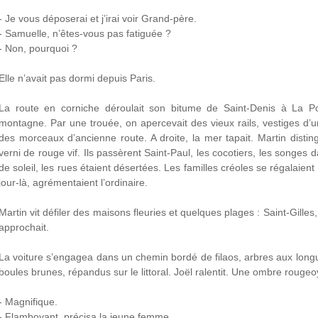
- Je vous déposerai et j’irai voir Grand-père.
- Samuelle, n’êtes-vous pas fatiguée ?
- Non, pourquoi ?
Elle n’avait pas dormi depuis Paris.
La route en corniche déroulait son bitume de Saint-Denis à La P
montagne. Par une trouée, on apercevait des vieux rails, vestiges d’un
des morceaux d’ancienne route. A droite, la mer tapait. Martin distin
verni de rouge vif. Ils passèrent Saint-Paul, les cocotiers, les songes
de soleil, les rues étaient désertées. Les familles créoles se régalaie
jour-là, agrémentaient l’ordinaire.
Martin vit défiler des maisons fleuries et quelques plages : Saint-Gilles
approchait.
La voiture s’engagea dans un chemin bordé de filaos, arbres aux longues
boules brunes, répandus sur le littoral. Joël ralentit. Une ombre rougeo
- Magnifique.
- Flamboyant, précisa la jeune femme.