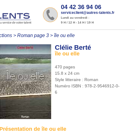
04 42 36 94 06
serviceclient@autres-talents.fr
Lundi au vendredi :
9 H / 12 H - 14 H / 19 H
ctions
>
Roman page 3
>
île ou elle
Clélie Berté
île ou elle
470 pages
15.8 x 24 cm
Style litteraire :
Roman
Numéro ISBN :
978-2-9546912-0-
6
Présentation de île ou elle