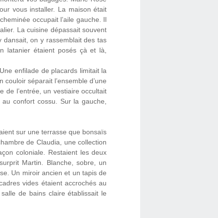
ur vous installer. La maison était
cheminée occupait l’aile gauche. Il
alier. La cuisine dépassait souvent
 y dansait, on y rassemblait des tas
 latanier étaient posés çà et là,
Une enfilade de placards limitait la
Un couloir séparait l’ensemble d’une
 de l’entrée, un vestiaire occultait
s au confort cossu. Sur la gauche,
vraient sur une terrasse que bonsaïs
 chambre de Claudia, une collection
açon coloniale. Restaient les deux
surprit Martin. Blanche, sobre, un
se. Un miroir ancien et un tapis de
 cadres vides étaient accrochés au
lle de bains claire établissait le