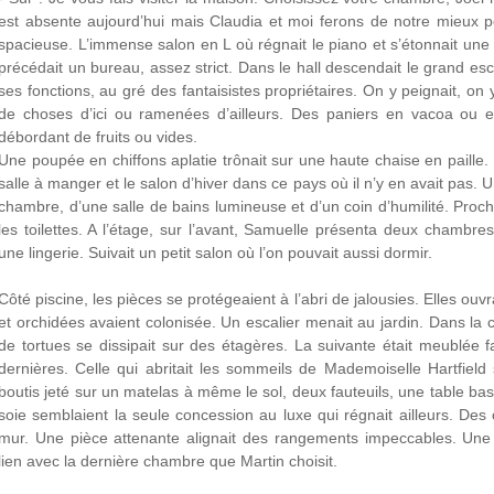
est absente aujourd’hui mais Claudia et moi ferons de notre mieux po
spacieuse. L’immense salon en L où régnait le piano et s’étonnait une 
précédait un bureau, assez strict. Dans le hall descendait le grand esc
ses fonctions, au gré des fantaisistes propriétaires. On y peignait, on
de choses d’ici ou ramenées d’ailleurs. Des paniers en vacoa ou en
débordant de fruits ou vides.
Une poupée en chiffons aplatie trônait sur une haute chaise en paille. 
salle à manger et le salon d’hiver dans ce pays où il n’y en avait pas. 
chambre, d’une salle de bains lumineuse et d’un coin d’humilité. Proche
les toilettes. A l’étage, sur l’avant, Samuelle présenta deux chambre
une lingerie. Suivait un petit salon où l’on pouvait aussi dormir.
Côté piscine, les pièces se protégeaient à l’abri de jalousies. Elles ou
et orchidées avaient colonisée. Un escalier menait au jardin. Dans la
de tortues se dissipait sur des étagères. La suivante était meublée f
dernières. Celle qui abritait les sommeils de Mademoiselle Hartfield 
boutis jeté sur un matelas à même le sol, deux fauteuils, une table bas
soie semblaient la seule concession au luxe qui régnait ailleurs. Des
mur. Une pièce attenante alignait des rangements impeccables. Une sa
lien avec la dernière chambre que Martin choisit.