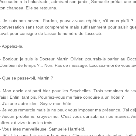
Accoudée à la balustrade, admirant son jardin, Samuelle prêtait une ore
ton changea. Elle se retourna.
- Je suis son neveu. Pardon, pouvez-vous répéter, s’il vous plaît ? Sam
conversation sans tout comprendre mais suffisamment pour saisir que
avait pour consigne de laisser le numéro de l’associé.
- Appelez-le.
- Bonjour, je suis le Docteur Martin Olivier, pourrais-je parler au Doc
Combien de temps ?... Non. Pas de message. Excusez-moi de vous avoi
- Que se passe-t-il, Martin ?
- Mon oncle est parti hier pour les Seychelles. Trois semaines de v
fais ! Enfin, tant pis. Pourriez-vous me faire conduire à un hôtel ?
- J’ai une autre idée. Soyez mon hôte.
- Je vous remercie mais je ne peux vous imposer ma présence. J’ai déj
- Aucun problème, croyez-moi. C’est vous qui subirez nos manies. A
affreux à vivre tous les trois.
- Vous êtes merveilleuse, Samuelle Hartfield.
- Sûr ! Je vous fais visiter la maison. Choisissez votre chambre, Jo