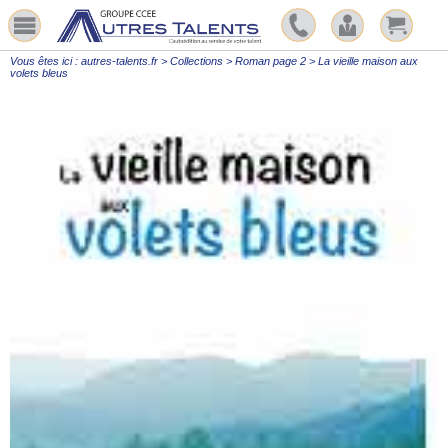
Vous êtes ici :
autres-talents.fr
>
Collections
>
Roman page 2
>
La vieille maison aux
volets bleus