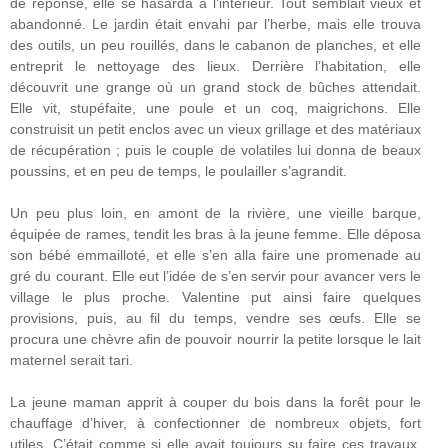
de réponse, elle se hasarda à l’intérieur. Tout semblait vieux et
abandonné. Le jardin était envahi par l’herbe, mais elle trouva
des outils, un peu rouillés, dans le cabanon de planches, et elle
entreprit le nettoyage des lieux. Derrière l’habitation, elle
découvrit une grange où un grand stock de bûches attendait.
Elle vit, stupéfaite, une poule et un coq, maigrichons. Elle
construisit un petit enclos avec un vieux grillage et des matériaux
de récupération ; puis le couple de volatiles lui donna de beaux
poussins, et en peu de temps, le poulailler s’agrandit.
Un peu plus loin, en amont de la rivière, une vieille barque,
équipée de rames, tendit les bras à la jeune femme. Elle déposa
son bébé emmailloté, et elle s’en alla faire une promenade au
gré du courant. Elle eut l’idée de s’en servir pour avancer vers le
village le plus proche. Valentine put ainsi faire quelques
provisions, puis, au fil du temps, vendre ses œufs. Elle se
procura une chèvre afin de pouvoir nourrir la petite lorsque le lait
maternel serait tari.
La jeune maman apprit à couper du bois dans la forêt pour le
chauffage d’hiver, à confectionner de nombreux objets, fort
utiles. C’était comme si elle avait toujours su faire ces travaux,