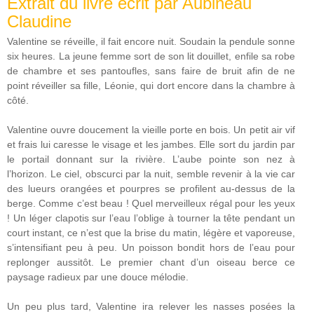
Extrait du livre écrit par Aubineau
Claudine
Valentine se réveille, il fait encore nuit. Soudain la pendule sonne
six heures. La jeune femme sort de son lit douillet, enfile sa robe
de chambre et ses pantoufles, sans faire de bruit afin de ne
point réveiller sa fille, Léonie, qui dort encore dans la chambre à
côté.
Valentine ouvre doucement la vieille porte en bois. Un petit air vif
et frais lui caresse le visage et les jambes. Elle sort du jardin par
le portail donnant sur la rivière. L’aube pointe son nez à
l’horizon. Le ciel, obscurci par la nuit, semble revenir à la vie car
des lueurs orangées et pourpres se profilent au-dessus de la
berge. Comme c’est beau ! Quel merveilleux régal pour les yeux
! Un léger clapotis sur l’eau l’oblige à tourner la tête pendant un
court instant, ce n’est que la brise du matin, légère et vaporeuse,
s’intensifiant peu à peu. Un poisson bondit hors de l’eau pour
replonger aussitôt. Le premier chant d’un oiseau berce ce
paysage radieux par une douce mélodie.
Un peu plus tard, Valentine ira relever les nasses posées la