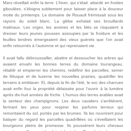
Mars réveillait enfin la terre. L’hiver, qui s’était attardé en froides
giboulées, s’éloigna subitement pour laisser place à la douceur
moite du printemps. Le domaine de Rouault frémissait sous les
rayons du soleil blanc. La glèbe exhalait ses brouillards
matinaux. Les orges, les avoines et les blés se risquaient à
dresser leurs jeunes pousses assoupies par la froidure et les
feuilles tendres émergeaient des vieux guérets que l’on avait
enfin retournés à l’automne et qui reprenaient vie.
Il avait fallu débroussailler, abattre et dessoucher les arbres qui
avaient envahi les bonnes terres du domaine tourangeau,
rétablir et empierrer les chemins, redéfinir les parcelles, semer
de fétuque et de luzerne les nouvelles prairies, quadriller les
terrains à emblaver. Et, depuis la fin de l’été, le soc des charrues
avait enfin foui la propriété délaissée pour l’ouvrir à la lumière
après dix-huit années de friche. L’humus des terres arables avait
la senteur des champignons. Les deux cavaliers s’arrêtèrent,
fermant les yeux pour respirer les parfums terreux qui
remontaient du sol, portés par les brumes. Ils les rouvrirent pour
balayer du regard les parcelles quadrillées où s’éveillaient les
bourgeons pleins de promesse. Ils poussèrent leurs chevaux