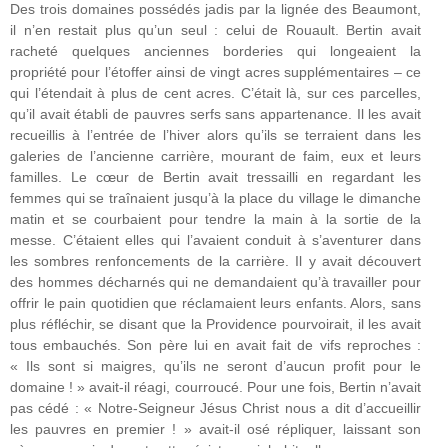
Des trois domaines possédés jadis par la lignée des Beaumont,
il n’en restait plus qu’un seul : celui de Rouault. Bertin avait
racheté quelques anciennes borderies qui longeaient la
propriété pour l’étoffer ainsi de vingt acres supplémentaires – ce
qui l’étendait à plus de cent acres. C’était là, sur ces parcelles,
qu’il avait établi de pauvres serfs sans appartenance. Il les avait
recueillis à l’entrée de l’hiver alors qu’ils se terraient dans les
galeries de l’ancienne carrière, mourant de faim, eux et leurs
familles. Le cœur de Bertin avait tressailli en regardant les
femmes qui se traînaient jusqu’à la place du village le dimanche
matin et se courbaient pour tendre la main à la sortie de la
messe. C’étaient elles qui l’avaient conduit à s’aventurer dans
les sombres renfoncements de la carrière. Il y avait découvert
des hommes décharnés qui ne demandaient qu’à travailler pour
offrir le pain quotidien que réclamaient leurs enfants. Alors, sans
plus réfléchir, se disant que la Providence pourvoirait, il les avait
tous embauchés. Son père lui en avait fait de vifs reproches :
« Ils sont si maigres, qu’ils ne seront d’aucun profit pour le
domaine ! » avait-il réagi, courroucé. Pour une fois, Bertin n’avait
pas cédé : « Notre-Seigneur Jésus Christ nous a dit d’accueillir
les pauvres en premier ! » avait-il osé répliquer, laissant son