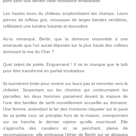
père sans voix devant cette résistance inhabituelle.
Les hautes tours du château surplombaient les champs. Leurs
pierres de tuffeau gris, moussues de larges bandes verdâtres,
reflétaient une lumière luisante et douceâtre.
As-tu remarqué, Bertin, que ta demeure ressemble à une
émeraude que l’on aurait déposée sur la plus haute des collines
dominant la rive du Cher ?
Quel talent de poète, Enguerrand ! Il ne te manque que le luth
pour être transformé en parfait troubadour.
Ils tournèrent bride pour revenir sur leurs pas et remonter vers le
châtelet. Serpentant sur les chemins qui contournaient les
parcelles, les deux hommes passèrent devant la masure de
l’une des familles de serfs nouvellement accueillie au domaine.
Une femme, entendant le fer des montures cliqueter sur le pavé
de sa petite cour, se précipita hors de la maison, cramponnant
sur sa hanche le dernier rejeton qu’elle nourrissait. Elle
s’approcha des cavaliers et, se penchant, pleine de
reconnaissance, elle embrassa l’étrier de Bertin qui se dégagea