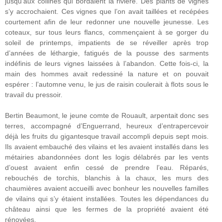
jusqu’aux collines qui bordaient la rivière. Des plants de vignes
s’y accrochaient. Ces vignes que l’on avait taillées et recépées
courtement afin de leur redonner une nouvelle jeunesse. Les
coteaux, sur tous leurs flancs, commençaient à se gorger du
soleil de printemps, impatients de se réveiller après trop
d’années de léthargie, fatigués de la pousse des sarments
indéfinis de leurs vignes laissées à l’abandon. Cette fois-ci, la
main des hommes avait redessiné la nature et on pouvait
espérer : l’automne venu, le jus de raisin coulerait à flots sous le
travail du pressoir.
Bertin Beaumont, le jeune comte de Rouault, arpentait donc ses
terres, accompagné d’Enguerrand, heureux d’entrapercevoir
déjà les fruits du gigantesque travail accompli depuis sept mois.
Ils avaient embauché des vilains et les avaient installés dans les
métairies abandonnées dont les logis délabrés par les vents
d’ouest avaient enfin cessé de prendre l’eau. Réparés,
rebouchés de torchis, blanchis à la chaux, les murs des
chaumières avaient accueilli avec bonheur les nouvelles familles
de vilains qui s’y étaient installées. Toutes les dépendances du
château ainsi que les fermes de la propriété avaient été
rénovées.