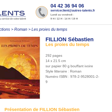
04 42 36 94 06
serviceclient@autres-talents.fr
Lundi au vendredi :
9 H / 12 H - 14 H / 19 H
ctions
>
Roman
>
Les proies du temps
FILLION Sébastien
Les proies du temps
292 pages
14 x 21.5 cm
sur papier 80 g bouffant ivoire
Style litteraire :
Roman
Numéro ISBN :
978-2-9528001-2-
9
Présentation de FILLION Sébastien