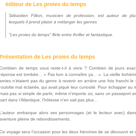
éditeur de Les proies du temps
Sébastien Fillion, musicien de profession, est auteur de pl
lesquels il prend plaisir à mélanger les genres.
"Les proies du temps" flirte entre thriller et fantastique.
Présentation de Les proies du temps
Combien de temps vous reste-t-il à vivre ? Combien de jours exact
réponse est tombée… « Pas bon à connaître ça… ». La vieille bohémi
amies n’étaient pas du genre à revenir en arrière une fois franchi le 
roulotte mal éclairée, qui avait piqué leur curiosité. Pour échapper au 
mais pas si simple de partir, même n’importe où, sans un passeport en
part dans l’Atlantique, l’hôtesse n’en sait pas plus…
L’auteur embarque alors ses personnages (et le lecteur avec) dans
aventure pleine de rebondissements.
Ce voyage sera l'occasion pour les deux héroïnes de se découvrir et 