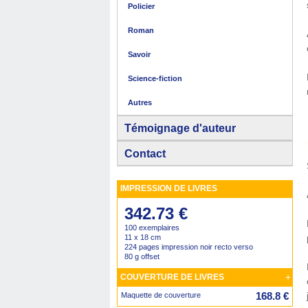
Policier
Roman
Savoir
Science-fiction
Autres
Témoignage d'auteur
Contact
IMPRESSION DE LIVRES
342.73 €
100 exemplaires
11 x 18 cm
224 pages impression noir recto verso
80 g offset
+
COUVERTURE DE LIVRES
168.8 €
Maquette de couverture