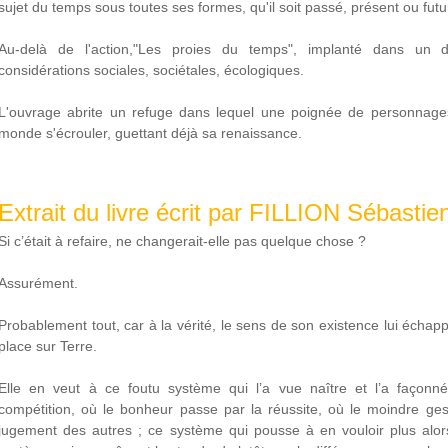
sujet du temps sous toutes ses formes, qu'il soit passé, présent ou futu
Au-delà de l'action,"Les proies du temps", implanté dans un d
considérations sociales, sociétales, écologiques.
L'ouvrage abrite un refuge dans lequel une poignée de personnage
monde s'écrouler, guettant déjà sa renaissance.
Extrait du livre écrit par FILLION Sébastie
Si c’était à refaire, ne changerait-elle pas quelque chose ?
Assurément.
Probablement tout, car à la vérité, le sens de son existence lui échapp
place sur Terre.
Elle en veut à ce foutu système qui l’a vue naître et l’a façonné
compétition, où le bonheur passe par la réussite, où le moindre ges
jugement des autres ; ce système qui pousse à en vouloir plus alor