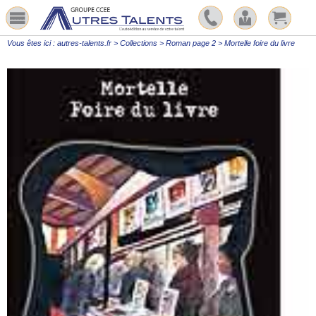
Vous êtes ici :
autres-talents.fr
>
Collections
>
Roman page 2
>
Mortelle foire du livre