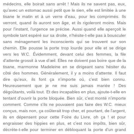
médecins, elle boirait sans arrêt ! Mais ils ne savent pas, eux,
qu'avec un estomac aussi petit que le sien, elle est limitée à une
tisane le matin et à un verre d'eau, pour les comprimés. Ils
verront, quand ils auront son âge, et ils rigoleront moins. Mais
pour l'instant, l'urgence se précise. Aussi quand elle aperçoit le
symbole tant espéré sur sa droite, n'hésite-t-elle pas à bousculer
sans ménagement les inconscients qui se trouvent sur son
chemin. Elle pousse la porte trop lourde pour elle et se dirige
vers les W.C. Évidemment, devant celui des femmes, la file
d'attente grossit à vue d’œil. Elles ne doivent pas boire que de la
tisane, marmonne Madeleine en se dirigeant sans hésiter du
côté des hommes. Généralement, il y a moins d'attente. Il faut
dire qu'eux, ils font ça n'importe où, c'est bien connu.
Heureusement que je ne me suis jamais mariée ! Des
dégoûtants, voilà tout. Et des incapables en plus, ajoute-t-elle en
tentant d'ouvrir la porte bloquée. Bien sûr, c'est monté n'importe
comment. Comme s'ils ne pouvaient pas faire des W.C. mieux
conçus, mais non, ça coûterait trop cher, et pourtant, de l'argent,
ils en dépensent pour cette Foire du Livre, oh ça ! et pour
engraisser des hippies en plus, et c'est nos impôts, bien sûr,
décrète-t-elle pour terminer en débloquant la porte d'un grand