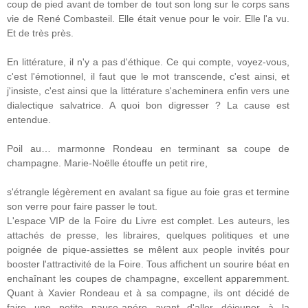
coup de pied avant de tomber de tout son long sur le corps sans
vie de René Combasteil. Elle était venue pour le voir. Elle l'a vu.
Et de très près.
En littérature, il n'y a pas d'éthique. Ce qui compte, voyez-vous,
c'est l'émotionnel, il faut que le mot transcende, c'est ainsi, et
j'insiste, c'est ainsi que la littérature s'acheminera enfin vers une
dialectique salvatrice. A quoi bon digresser ? La cause est
entendue.
Poil au… marmonne Rondeau en terminant sa coupe de
champagne. Marie-Noëlle étouffe un petit rire,
s'étrangle légèrement en avalant sa figue au foie gras et termine
son verre pour faire passer le tout.
L'espace VIP de la Foire du Livre est complet. Les auteurs, les
attachés de presse, les libraires, quelques politiques et une
poignée de pique-assiettes se mêlent aux people invités pour
booster l'attractivité de la Foire. Tous affichent un sourire béat en
enchaînant les coupes de champagne, excellent apparemment.
Quant à Xavier Rondeau et à sa compagne, ils ont décidé de
faire une petite pause-apéro avant d'aller déjeuner à la