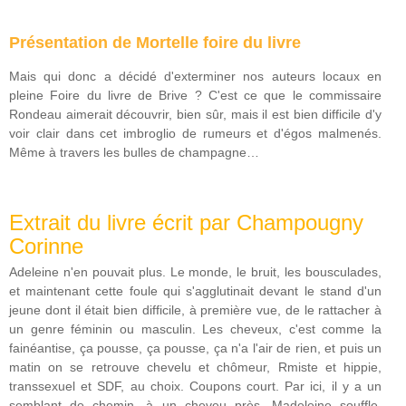
Présentation de Mortelle foire du livre
Mais qui donc a décidé d'exterminer nos auteurs locaux en
pleine Foire du livre de Brive ? C'est ce que le commissaire
Rondeau aimerait découvrir, bien sûr, mais il est bien difficile d'y
voir clair dans cet imbroglio de rumeurs et d'égos malmenés.
Même à travers les bulles de champagne…
Extrait du livre écrit par Champougny
Corinne
Adeleine n'en pouvait plus. Le monde, le bruit, les bousculades,
et maintenant cette foule qui s'agglutinait devant le stand d'un
jeune dont il était bien difficile, à première vue, de le rattacher à
un genre féminin ou masculin. Les cheveux, c'est comme la
fainéantise, ça pousse, ça pousse, ça n'a l'air de rien, et puis un
matin on se retrouve chevelu et chômeur, Rmiste et hippie,
transsexuel et SDF, au choix. Coupons court. Par ici, il y a un
semblant de chemin, à un cheveu près. Madeleine souffle,