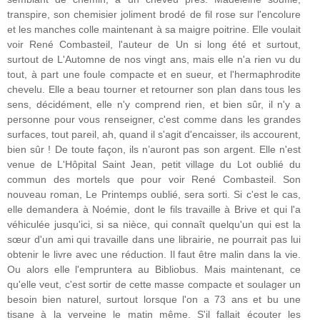
transpire, son chemisier joliment brodé de fil rose sur l'encolure
et les manches colle maintenant à sa maigre poitrine. Elle voulait
voir René Combasteil, l'auteur de Un si long été et surtout,
surtout de L'Automne de nos vingt ans, mais elle n'a rien vu du
tout, à part une foule compacte et en sueur, et l'hermaphrodite
chevelu. Elle a beau tourner et retourner son plan dans tous les
sens, décidément, elle n'y comprend rien, et bien sûr, il n'y a
personne pour vous renseigner, c'est comme dans les grandes
surfaces, tout pareil, ah, quand il s'agit d'encaisser, ils accourent,
bien sûr ! De toute façon, ils n’auront pas son argent. Elle n'est
venue de L'Hôpital Saint Jean, petit village du Lot oublié du
commun des mortels que pour voir René Combasteil. Son
nouveau roman, Le Printemps oublié, sera sorti. Si c'est le cas,
elle demandera à Noémie, dont le fils travaille à Brive et qui l'a
véhiculée jusqu'ici, si sa nièce, qui connaît quelqu'un qui est la
sœur d'un ami qui travaille dans une librairie, ne pourrait pas lui
obtenir le livre avec une réduction. Il faut être malin dans la vie.
Ou alors elle l'empruntera au Bibliobus. Mais maintenant, ce
qu'elle veut, c'est sortir de cette masse compacte et soulager un
besoin bien naturel, surtout lorsque l'on a 73 ans et bu une
tisane à la verveine le matin même. S'il fallait écouter les