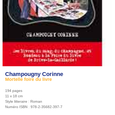
Champougny Corinne
Mortelle foire du livre
194 pages
11 x 18 cm
Style litteraire :
Roman
Numéro ISBN :
978-2-35682-397-7