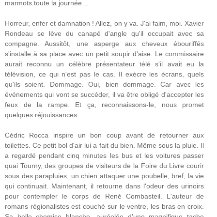
marmots toute la journée…
Horreur, enfer et damnation ! Allez, on y va. J'ai faim, moi. Xavier
Rondeau se lève du canapé d'angle qu'il occupait avec sa
compagne. Aussitôt, une asperge aux cheveux ébouriffés
s'installe à sa place avec un petit soupir d'aise. Le commissaire
aurait reconnu un célèbre présentateur télé s'il avait eu la
télévision, ce qui n'est pas le cas. Il exècre les écrans, quels
qu'ils soient. Dommage. Oui, bien dommage. Car avec les
événements qui vont se succéder, il va être obligé d'accepter les
feux de la rampe. Et ça, reconnaissons-le, nous promet
quelques réjouissances.
Cédric Rocca inspire un bon coup avant de retourner aux
toilettes. Ce petit bol d'air lui a fait du bien. Même sous la pluie. Il
a regardé pendant cinq minutes les bus et les voitures passer
quai Tourny, des groupes de visiteurs de la Foire du Livre courir
sous des parapluies, un chien attaquer une poubelle, bref, la vie
qui continuait. Maintenant, il retourne dans l'odeur des urinoirs
pour contempler le corps de René Combasteil. L'auteur de
romans régionalistes est couché sur le ventre, les bras en croix.
Sa belle chemise blanche, auréolée d'une magnifique tache