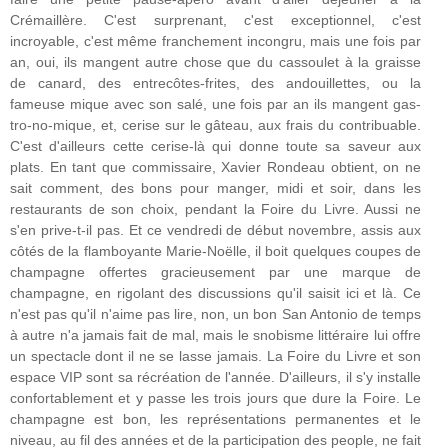
Crémaillère. C'est surprenant, c'est exceptionnel, c'est
incroyable, c'est même franchement incongru, mais une fois par
an, oui, ils mangent autre chose que du cassoulet à la graisse
de canard, des entrecôtes-frites, des andouillettes, ou la
fameuse mique avec son salé, une fois par an ils mangent gas-
tro-no-mique, et, cerise sur le gâteau, aux frais du contribuable.
C'est d'ailleurs cette cerise-là qui donne toute sa saveur aux
plats. En tant que commissaire, Xavier Rondeau obtient, on ne
sait comment, des bons pour manger, midi et soir, dans les
restaurants de son choix, pendant la Foire du Livre. Aussi ne
s'en prive-t-il pas. Et ce vendredi de début novembre, assis aux
côtés de la flamboyante Marie-Noëlle, il boit quelques coupes de
champagne offertes gracieusement par une marque de
champagne, en rigolant des discussions qu'il saisit ici et là. Ce
n'est pas qu'il n'aime pas lire, non, un bon San Antonio de temps
à autre n'a jamais fait de mal, mais le snobisme littéraire lui offre
un spectacle dont il ne se lasse jamais. La Foire du Livre et son
espace VIP sont sa récréation de l'année. D'ailleurs, il s'y installe
confortablement et y passe les trois jours que dure la Foire. Le
champagne est bon, les représentations permanentes et le
niveau, au fil des années et de la participation des people, ne fait