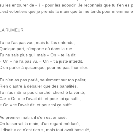
su les entourer de « i » pour les adoucir. Je reconnais que tu t’en es 
c’est volontiers que je prends la main que tu me tends pour m’emmener 
LA RUMEUR
Tu ne l’as pas vue, mais tu l’as entendu,
Quelque part, n’importe où dans la rue.
Tu ne sais plus qui, mais « On » te l’a dit,
« On » ne l’a pas vu, « On » t’a juste interdit,
D’en parler à quiconque, pour ne pas l’humilier.
Tu n’en as pas parlé, seulement sur ton palier,
Rien d’autre à déballer que des banalités.
Tu n’as même pas cherché, cherché la vérité,
Car « On » te l’avait dit, et pour toi ça suffit,
« On » te l’avait dit, et pour toi ça suffit.
Au premier matin, il s’en est amusé,
On lui serrait la main, d’un regard médusé,
Il disait « ce n’est rien », mais tout avait basculé,