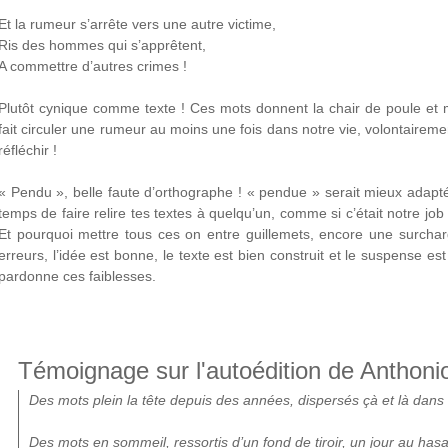
Et la rumeur s’arrête vers une autre victime,
Ris des hommes qui s’apprêtent,
A commettre d’autres crimes !
Plutôt cynique comme texte ! Ces mots donnent la chair de poule et 
fait circuler une rumeur au moins une fois dans notre vie, volontaireme
réfléchir !
« Pendu », belle faute d’orthographe ! « pendue » serait mieux adapt
temps de faire relire tes textes à quelqu’un, comme si c’était notre job 
Et pourquoi mettre tous ces on entre guillemets, encore une surcharg
erreurs, l’idée est bonne, le texte est bien construit et le suspense est
pardonne ces faiblesses.
Témoignage sur l'autoédition de Anthoni
Des mots plein la tête depuis des années, dispersés çà et là dan
Des mots en sommeil, ressortis d’un fond de tiroir, un jour au has