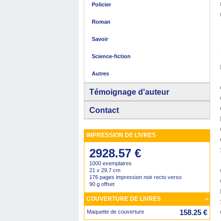
Policier
Roman
Savoir
Science-fiction
Autres
Témoignage d'auteur
Contact
IMPRESSION DE LIVRES
2928.57 €
1000 exemplaires
21 x 29.7 cm
176 pages impression noir recto verso
90 g offset
+
COUVERTURE DE LIVRES
158.25 €
Maquette de couverture