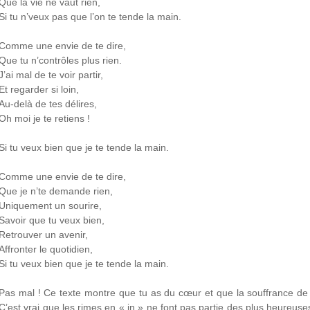
Que la vie ne vaut rien,
Si tu n’veux pas que l’on te tende la main.
Comme une envie de te dire,
Que tu n’contrôles plus rien.
J’ai mal de te voir partir,
Et regarder si loin,
Au-delà de tes délires,
Oh moi je te retiens !
Si tu veux bien que je te tende la main.
Comme une envie de te dire,
Que je n’te demande rien,
Uniquement un sourire,
Savoir que tu veux bien,
Retrouver un avenir,
Affronter le quotidien,
Si tu veux bien que je te tende la main.
Pas mal ! Ce texte montre que tu as du cœur et que la souffrance de l’
C’est vrai que les rimes en « in » ne font pas partie des plus heureuse