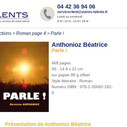
04 42 36 94 06
serviceclient@autres-talents.fr
Lundi au vendredi :
9 H / 12 H - 14 H / 19 H
ctions
>
Roman page 4
>
Parle !
Anthonioz Béatrice
Parle !
468 pages
A5 : 14.8 x 21 cm
sur papier 80 g offset
Style litteraire :
Roman
Numéro ISBN :
978-2-35682-182-
9
Présentation de Anthonioz Béatrice