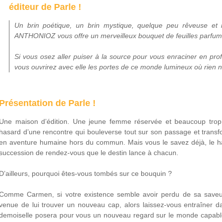
éditeur de Parle !
Un brin poétique, un brin mystique, quelque peu rêveuse et 
ANTHONIOZ vous offre un merveilleux bouquet de feuilles parfumé
Si vous osez aller puiser à la source pour vous enraciner en prof
vous ouvrirez avec elle les portes de ce monde lumineux où rien n
Présentation de Parle !
Une maison d’édition. Une jeune femme réservée et beaucoup trop i
hasard d’une rencontre qui bouleverse tout sur son passage et transf
en aventure humaine hors du commun. Mais vous le savez déjà, le has
succession de rendez-vous que le destin lance à chacun.
D’ailleurs, pourquoi êtes-vous tombés sur ce bouquin ?
Comme Carmen, si votre existence semble avoir perdu de sa saveur
venue de lui trouver un nouveau cap, alors laissez-vous entraîner d
demoiselle posera pour vous un nouveau regard sur le monde capable d