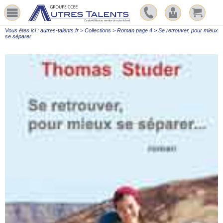
Vous êtes ici :
autres-talents.fr
>
Collections
>
Roman page 4
>
Se retrouver, pour mieux
se séparer