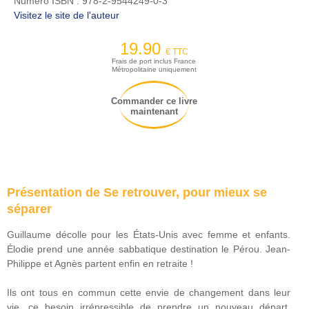
Numéro ISBN :
978-2-9544249-0-3
Visitez le site de l'auteur
19.90
€ TTC
Frais de port inclus France
Métropolitaine uniquement
Commander ce livre
maintenant
Présentation de Se retrouver, pour mieux se
séparer
Guillaume décolle pour les États-Unis avec femme et enfants.
Élodie prend une année sabbatique destination le Pérou. Jean-
Philippe et Agnès partent enfin en retraite !
Ils ont tous en commun cette envie de changement dans leur
vie, ce besoin irrépressible de prendre un nouveau départ.