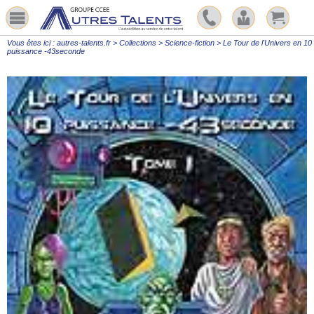
Vous êtes ici :
autres-talents.fr
>
Collections
>
Science-fiction
>
Le Tour de l'Univers en 10
puissance -43seconde