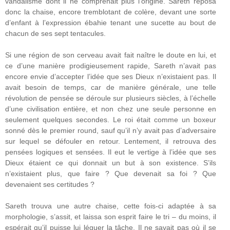
vandalisme dont il ne comprenait plus l’origine. Sareth reposa
donc la chaise, encore tremblotant de colère, devant une sorte
d’enfant à l’expression ébahie tenant une sucette au bout de
chacun de ses sept tentacules.
Si une région de son cerveau avait fait naître le doute en lui, et
ce d’une manière prodigieusement rapide, Sareth n’avait pas
encore envie d’accepter l’idée que ses Dieux n’existaient pas. Il
avait besoin de temps, car de manière générale, une telle
révolution de pensée se déroule sur plusieurs siècles, à l’échelle
d’une civilisation entière, et non chez une seule personne en
seulement quelques secondes. Le roi était comme un boxeur
sonné dès le premier round, sauf qu’il n’y avait pas d’adversaire
sur lequel se défouler en retour. Lentement, il retrouva des
pensées logiques et sensées. Il eut le vertige à l’idée que ses
Dieux étaient ce qui donnait un but à son existence. S’ils
n’existaient plus, que faire ? Que devenait sa foi ? Que
devenaient ses certitudes ?
Sareth trouva une autre chaise, cette fois-ci adaptée à sa
morphologie, s’assit, et laissa son esprit faire le tri – du moins, il
espérait qu’il puisse lui léguer la tâche. Il ne savait pas où il se