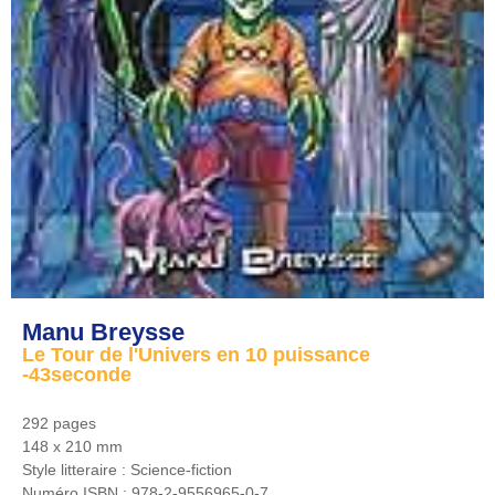
Manu Breysse
Le Tour de l'Univers en 10 puissance
-43seconde
292 pages
148 x 210 mm
Style litteraire :
Science-fiction
Numéro ISBN :
978-2-9556965-0-7