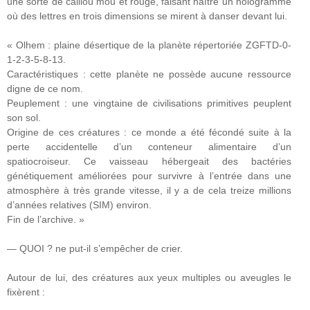
une sorte de caillou mou et rouge, faisant naître un hologramme
où des lettres en trois dimensions se mirent à danser devant lui.
« Olhem : plaine désertique de la planète répertoriée ZGFTD-0-
1-2-3-5-8-13.
Caractéristiques : cette planète ne possède aucune ressource
digne de ce nom.
Peuplement : une vingtaine de civilisations primitives peuplent
son sol.
Origine de ces créatures : ce monde a été fécondé suite à la
perte accidentelle d’un conteneur alimentaire d’un
spatiocroiseur. Ce vaisseau hébergeait des bactéries
génétiquement améliorées pour survivre à l’entrée dans une
atmosphère à très grande vitesse, il y a de cela treize millions
d’années relatives (SIM) environ.
Fin de l’archive. »
— QUOI ? ne put-il s’empêcher de crier.
Autour de lui, des créatures aux yeux multiples ou aveugles le
fixèrent :