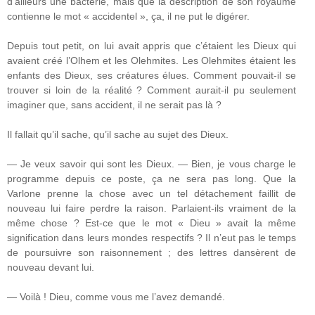
d’ailleurs une bactérie, mais que la description de son royaume
contienne le mot « accidentel », ça, il ne put le digérer.
Depuis tout petit, on lui avait appris que c’étaient les Dieux qui
avaient créé l’Olhem et les Olehmites. Les Olehmites étaient les
enfants des Dieux, ses créatures élues. Comment pouvait-il se
trouver si loin de la réalité ? Comment aurait-il pu seulement
imaginer que, sans accident, il ne serait pas là ?
Il fallait qu’il sache, qu’il sache au sujet des Dieux.
— Je veux savoir qui sont les Dieux. — Bien, je vous charge le
programme depuis ce poste, ça ne sera pas long. Que la
Varlone prenne la chose avec un tel détachement faillit de
nouveau lui faire perdre la raison. Parlaient-ils vraiment de la
même chose ? Est-ce que le mot « Dieu » avait la même
signification dans leurs mondes respectifs ? Il n’eut pas le temps
de poursuivre son raisonnement ; des lettres dansèrent de
nouveau devant lui.
— Voilà ! Dieu, comme vous me l’avez demandé.